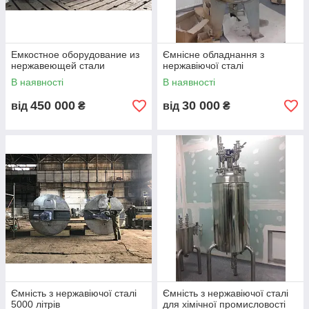
(перемішувальним пристроєм) різних типів:
Якірна затяжка
Рамна затяжка
Емкостное оборудование из
Ємнісне обладнання з
Пропелерна заважка
нержавеющей стали
нержавіючої сталі
В наявності
В наявності
450 000
30 000
від
₴
від
₴
Виносний (зовнішній) або вбудований
Ємність з нержавіючої сталі
Ємність з нержавіючої сталі
гомогенізатор
5000 літрів
для хімічної промисловості