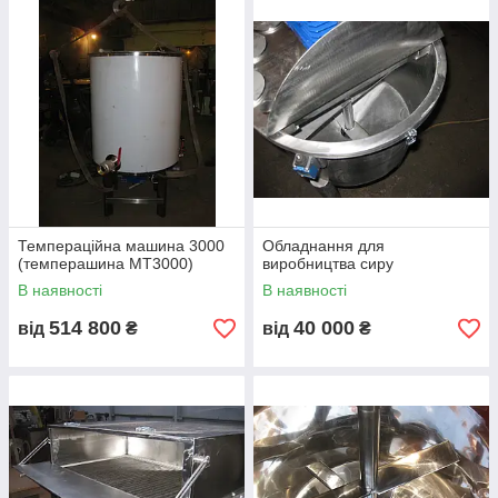
Сорочка для нагрівання або
охолодження продукту
Реактор може бути обладнаний сорочкою
для нагрівання продукту до 105 град. С, або
олійну сорочку для нагрівання продукту
віше 105 град. С.
Також за вашим технічним завданням, у
обладнанні може бути використаний чилер
Темпераційна машина 3000
Обладнання для
для охолодження теплоносія в сорочці, щоб
(темперашина МТ3000)
виробництва сиру
продукт швидше охолоджував до необхідної
В наявності
В наявності
температури.
514 800
40 000
від
₴
від
₴
Весь
процес може бути автоматизований
або контролювати вручну з панелі
керування реактором
Всі ці типи ємнісного обладнання
наша команда STS Group виробляє і
запускає для таких компаній, як