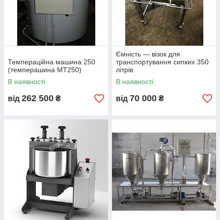
Завдяки Технологічній ємності від
нашої команди ви:
👨‍⚕️ Забезпечіть високу якість і чистоту продукту
🚀 Автоматизуєте процес виробництва
Ємність — візок для
💵 Знизіть витрати виробництва
Темпераційна машина 250
транспортування сипких 350
(темперашина МТ250)
літрів
📈 Збільште обсяг продукції
В наявності
В наявності
Огляд реактора на 1000 літрів для
262 500
70 000
виробництва клею (відео)
від
₴
від
₴
Зателефонуйте нам: