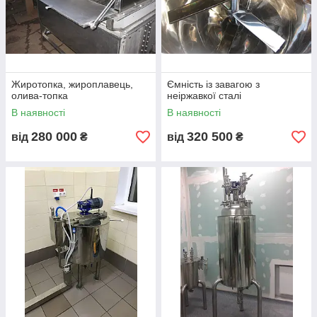
ваша з 1998 року.
Жиротопка, жироплавець,
Ємність із завагою з
олива-топка
неіржавкої сталі
В наявності
В наявності
280 000
320 500
від
₴
від
₴