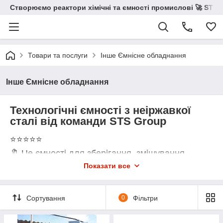
Створюємо реактори хімічні та ємності промислові 🚀 STS 
Товари та послуги
Інше Ємнісне обладнання
Інше Ємнісне обладнання
Технологічні ємності з неіржавкої
сталі від команди STS Group
⭐⭐⭐⭐⭐
🔖 Це ємності для зберігання, змішування,
оброблення сипких і рідких компонентів.
Показати все
Перевагою
місткісне обладнання
виготовляється неіржавкої сталі
AISI 304
і може
містити додатковий комплект обладнання.
Сортування
0
Фільтри
від нашої
Виготовлення ємностей із неіржавкої сталі
команди можливо за вашим технічним