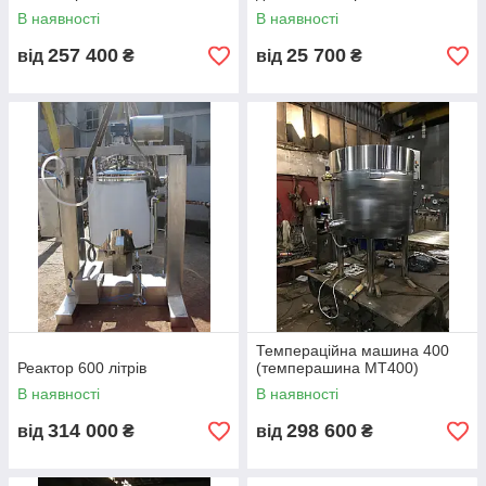
Реактор також може мати в комплекті
В наявності
В наявності
диссольвер або гомогенізатор
для
257 400
25 700
від
₴
від
₴
забезпечення гомогенності продукту
Темпераційна машина 400
Реактор 600 літрів
(темперашина МТ400)
В наявності
В наявності
314 000
298 600
від
₴
від
₴