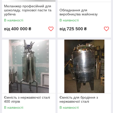
📞
+38(095)0006959
Меланжер професійний для
шоколаду, горіхової пасти та
Обладнання для
Або пишіть в месенджер:
урбеча
виробництва майонезу
Telegram
,
Viber
,
Whatapp
В наявності
В наявності
400 000
725 500
від
₴
від
₴
Технологічні ємності з неіржавкої
сталі використовується
підприємцями:
Для виробництва косметичних засобів
💄
Крему
Шампуня
Олії
Бальзаму
Лака
Геля
Ємність з нержавіючої сталі
Ємність для бродіння з
Тоніка
400 літрів
нержавіючої сталі
👨‍⚕️Фармацевтичних засобів
В наявності
В наявності