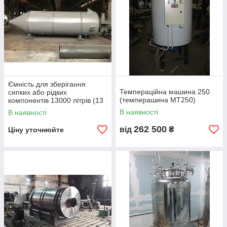
Ємність для зберігання
Темпераційна машина 250
сипких або рідких
(темперашина МТ250)
компонентів 13000 літрів (13
куб. м.)
В наявності
В наявності
262 500
від
₴
Ціну уточнюйте
Мішалка або перемішувальний пристрій
Ви можете замовити Ємність із завагою