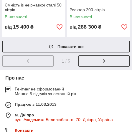
Обладнання, яке ви замовте в нас,
Ємність із неіржавкої сталі 50
виготовляється
"під ключ" у термін від 25
літрів
Реактор 200 літрів
робочих днів із договору.
В наявності
В наявності
Реактор від команди STS Group може мати такі
15 400
288 300
від
₴
від
₴
характеристики та комплектацію:
Виконання реактора за стандартами для
GMP
сертифікації (полірування зварних
Показати ще
швів і поверхонь
Ra 0,6
, сертифіковані
матеріали, технологічний процес)
1
/ 5
Перемішувальний пристрій (мішалка)
рамного, якорного, пропелерного типу
Гомогенізатор
для забезпечення
Про нас
однорідності продукції
Рейтинг не сформований
Дисольвер
Менше 5 відгуків за останній рік
Сорочка для нагрівання продукту
Працює з 11.03.2013
Чилер для охолодження продукту
Тензодатчики для контролю ваги
м. Дніпро
вул. Академика Белелюбского, 70, Дніпро, Україна
продукту
Датчики температури для контролю
Контакти