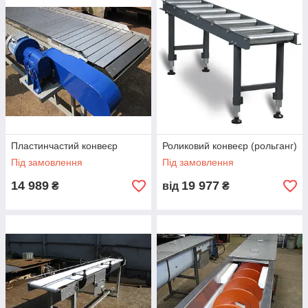
Огляд шнекового транспортера для насіння
перероблення насіння від STS Group
Пластинчастий конвеєр
Роликовий конвеєр (рольганг)
Під замовлення
Під замовлення
Види конвеєрів для замовлення
14 989
19 977
₴
від
₴