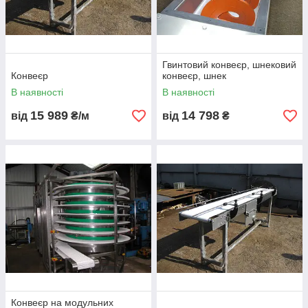
Стрічковий конвеєр
Найбільш універсальний тип конвеєра, який прекрасно
Гвинтовий конвеєр, шнековий
пристосований для транспортування сипучих або твердих
Конвеєр
конвеєр, шнек
об’єктів прямою або під невеликим кутом. Може бути
В наявності
В наявності
застосований на виробництвах різного типу або складських
15 989
14 798
комплексах.
від
₴/м
від
₴
Конвеєр на модульних