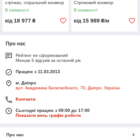
стрічках, спіральний конвеєр
Стрічковий конвеєр
В наявності
В наявності
Шнековий (гвинтовий) конвеєр
18 977
15 989
від
₴
від
₴/м
Кращий вибір для виробництва яке працює з сипкими або
дрібними матеріалами. Не буває універсальним, саме тому
ми розроблюємо гвинт який буде ідеально підходити до
ваших матеріалів, щоб конвеєр слугував довго та не
Про нас
ламався.
Рейтинг не сформований
Менше 5 відгуків за останній рік
Працює з 11.03.2013
м. Дніпро
вул. Академика Белелюбского, 70, Дніпро, Україна
Контакти
Сьогодні працює з 09:00 до 17:00
Показати весь графік роботи
Про нас