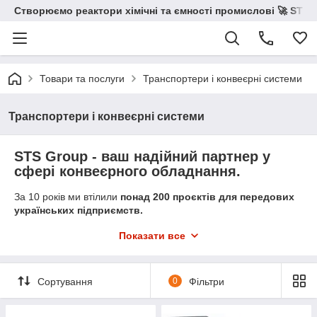
Створюємо реактори хімічні та ємності промислові 🚀 STS 
Товари та послуги
Транспортери і конвеєрні системи
Транспортери і конвеєрні системи
STS Group - ваш надійний партнер у
сфері конвеєрного обладнання.
За 10 років ми втілили
понад 200 проєктів для передових
українських підприємств.
Наша команда талановитих інженерів і конструкторів
Показати все
пропонує індивідуальні та передові рішення, що відповідають
унікальним потребам наших клієнтів.
Ми працюємо з сучасним обладнанням і виготовляємо усі
Сортування
0
Фільтри
основні види конвеєрів та транспортерів.