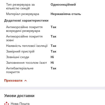
Тип резервуара за
Односекційний
кількістю секцій
Матеріал резервуара
Нержавіюча сталь
Додаткові характеристики
Антикорозійне покриття
Так
всередині резервуара
Антикорозійне покриття
Так
зовні
Наявність теплової ізоляції
Так
Замірний пристрій
Так
Зовнішні сходи
Ні
Заповнення тосолом /азот
Ні
Антибактеріальне
Так
покриття
Приховати
Умови доставки
Нова Пошта