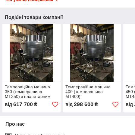
Подібні товари компанії
Темпераційна машина
Темпераційна машина
Тем
350 (темперашина
400 (темперашина
450
МТ350) з планетарним
МТ400)
МТ4
редуктором і нижнім
617 700
298 600
від
₴
від
₴
від
розташуванням привода
Про нас