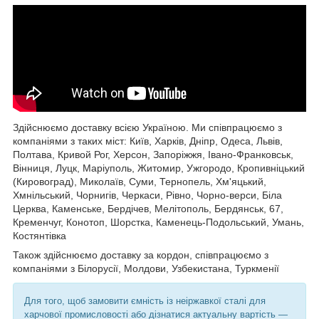
Здійснюємо доставку всією Україною. Ми співпрацюємо з
компаніями з таких міст: Київ, Харків, Дніпр, Одеса, Львів,
Полтава, Кривой Рог, Херсон, Запоріжжя, Івано-Франковськ,
Вінниця, Луцк, Маріуполь, Житомир, Ужгородо, Кропивніцький
(Кировоград), Миколаїв, Суми, Тернопель, Хм'яцький,
Хмнільський, Чорнигів, Черкаси, Рівно, Чорно-верси, Біла
Церква, Каменське, Бердічев, Мелітополь, Бердянськ, 67,
Кременчуг, Конотоп, Шорстка, Каменець-Подольський, Умань,
Костянтівка
Також здійснюємо доставку за кордон, співпрацюємо з
компаніями з Білорусії, Молдови, Узбекистана, Туркменії
Для того, щоб замовити ємність із неіржавкої сталі для
харчової промисловості або дізнатися актуальну вартість —