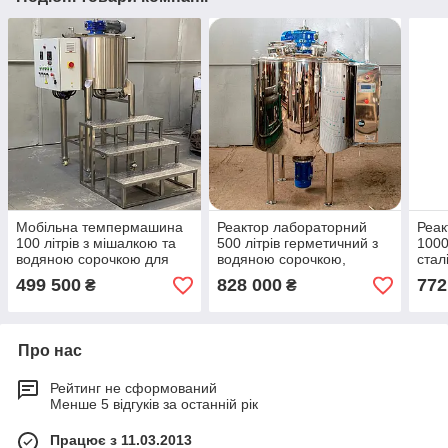
Мобільна темпермашина
Реактор лабораторний
Реак
100 літрів з мішалкою та
500 літрів герметичний з
1000
водяною сорочкою для
водяною сорочкою,
стал
плавлення шоколадних
мішалкою та
сор
499 500
828 000
772
₴
₴
мас
гомогенізатором
Про нас
Рейтинг не сформований
Менше 5 відгуків за останній рік
Працює з 11.03.2013