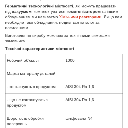
Герметичні технологічні місткості
, які можуть працювати
під
вакуумом,
комплектуватися
гомогенізатором
та іншим
обладнанням ми називаємо
Хімічними реакторами
. Якщо вам
необхідне таке обладнання, подивіться каталог за
посиланням.
Виготовлення виробу можливе за технічними вимогами
замовника.
Технічні характеристики місткості
Робочий об’єм, л
1000
Марка матеріалу деталей:
- контактують з продуктом
AISI 304 Ra 1,6
- що не контактують з
AISI 304 Ra 1,6
продуктом
Шорсткість обробки
шліфована N4
поверхонь