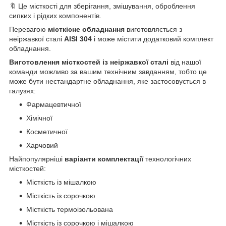
🔖 Це місткості для зберігання, змішування, оброблення
сипких і рідких компонентів.
Перевагою
місткісне обладнання
виготовляється з
неіржавкої сталі
AISI 304
і може містити додатковий комплект
обладнання.
Виготовлення місткостей із неіржавкої сталі
від нашої
команди можливо за вашим технічним завданням, тобто це
може бути нестандартне обладнання, яке застосовується в
галузях:
Фармацевтичної
Хімічної
Косметичної
Харчовий
Найпопулярніші
варіанти комплектації
технологічних
місткостей:
Місткість із мішалкою
Місткість із сорочкою
Місткість термоізольована
Місткість із сорочкою і мішалкою