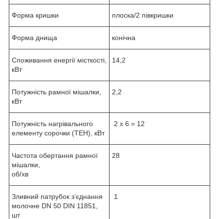
Форма кришки
плоска/2 півкришки
Форма днища
конічна
Споживання енергії місткості,
14,2
кВт
Потужність рамної мішалки,
2,2
кВт
Потужність нагрівального
2 х 6 = 12
елементу сорочки (ТЕН), кВт
Частота обертання рамної
28
мішалки,
об/хв
Зливний патрубок з’єднання
1
молочне DN 50 DIN 11851,
шт