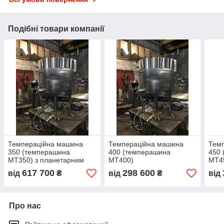
Подібні товари компанії
Темпераційна машина
Темпераційна машина
Тем
350 (темперашина
400 (темперашина
450
МТ350) з планетарним
МТ400)
МТ4
редуктором і нижнім
617 700
298 600
від
₴
від
₴
від
розташуванням привода
Про нас