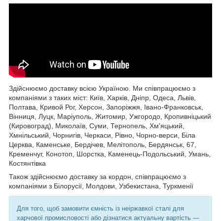
Здійснюємо доставку всією Україною. Ми співпрацюємо з
компаніями з таких міст: Київ, Харків, Дніпр, Одеса, Львів,
Полтава, Кривой Рог, Херсон, Запоріжжя, Івано-Франковськ,
Вінниця, Луцк, Маріуполь, Житомир, Ужгородо, Кропивніцький
(Кировоград), Миколаїв, Суми, Тернопель, Хм'яцький,
Хмнільський, Чорнигів, Черкаси, Рівно, Чорно-верси, Біла
Церква, Каменське, Бердічев, Мелітополь, Бердянськ, 67,
Кременчуг, Конотоп, Шорстка, Каменець-Подольський, Умань,
Костянтівка
Також здійснюємо доставку за кордон, співпрацюємо з
компаніями з Білорусії, Молдови, Узбекистана, Туркменії
Для того, щоб замовити ємність із неіржавкої сталі для
харчової промисловості або дізнатися актуальну вартість —