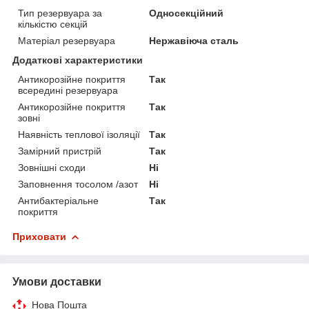
Тип резервуара за
Односекційний
кількістю секцій
Матеріал резервуара
Нержавіюча сталь
Додаткові характеристики
Антикорозійне покриття
Так
всередині резервуара
Антикорозійне покриття
Так
зовні
Наявність теплової ізоляції
Так
Замірний пристрій
Так
Зовнішні сходи
Ні
Заповнення тосолом /азот
Ні
Антибактеріальне
Так
покриття
Приховати
Умови доставки
Нова Пошта