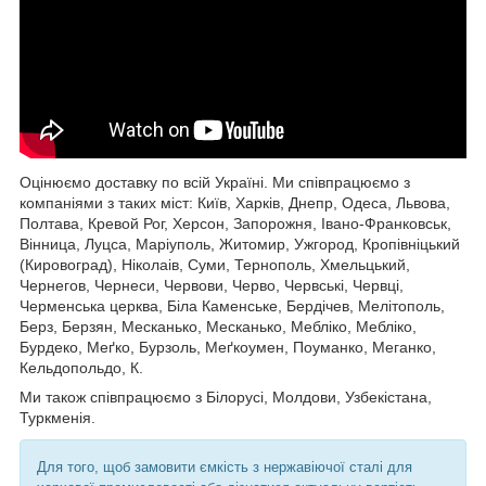
Оцінюємо доставку по всій Україні. Ми співпрацюємо з
компаніями з таких міст: Київ, Харків, Днепр, Одеса, Львова,
Полтава, Кревой Рог, Херсон, Запорожня, Івано-Франковськ,
Вінница, Луцса, Маріуполь, Житомир, Ужгород, Кропівніцький
(Кировоград), Ніколаів, Суми, Тернополь, Хмельцький,
Чернегов, Чернеси, Червови, Черво, Червські, Червці,
Черменська церква, Біла Каменське, Бердічев, Мелітополь,
Берз, Берзян, Месканько, Месканько, Мебліко, Мебліко,
Бурдеко, Меґко, Бурзоль, Меґкоумен, Поуманко, Меганко,
Кельдопольдо, К.
Ми також співпрацюємо з Білорусі, Молдови, Узбекістана,
Туркменія.
Для того, щоб замовити ємкість з нержавіючої сталі для