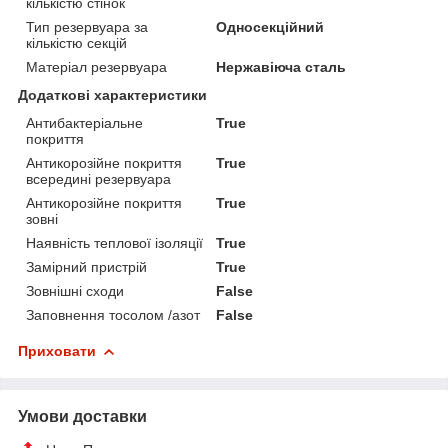
кількістю стінок
Тип резервуара за
Односекційний
кількістю секцій
Матеріал резервуара
Нержавіюча сталь
Додаткові характеристики
Антибактеріальне
True
покриття
Антикорозійне покриття
True
всередині резервуара
Антикорозійне покриття
True
зовні
Наявність теплової ізоляції
True
Замірний пристрій
True
Зовнішні сходи
False
Заповнення тосолом /азот
False
Приховати
Умови доставки