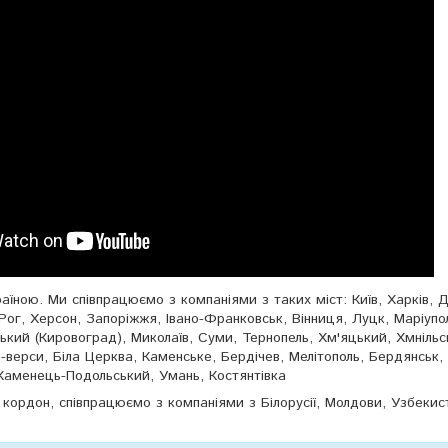
їною. Ми співпрацюємо з компаніями з таких міст: Київ, Харків, Д
Рог, Херсон, Запоріжжя, Івано-Франковськ, Вінниця, Луцк, Маріупо
кий (Кировоград), Миколаїв, Суми, Тернопель, Хм'яцький, Хмнільс
о-верси, Біла Церква, Каменське, Бердічев, Мелітополь, Бердянськ, 
Каменець-Подольський, Умань, Костянтівка
кордон, співпрацюємо з компаніями з Білорусії, Молдови, Узбекис