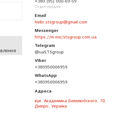
+380 (95) 000-69-59
Отдел продаж
hello.stsgroup@gmail.com
https://m.me/stsgroup.com.ua
овлення
@uaSTSgroup
+380950006959
+380950006959
вул. Академика Белелюбского, 70,
Дніпро, Україна