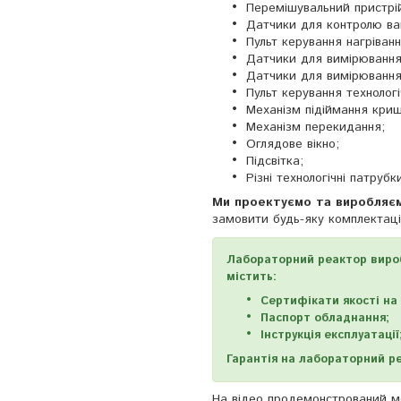
Перемішувальний пристрі
Датчики для контролю ва
Пульт керування нагріван
Датчики для вимірювання
Датчики для вимірювання
Пульт керування технолог
Механізм підіймання криш
Механізм перекидання;
Оглядове вікно;
Підсвітка;
Різні технологічні патрубк
Ми проектуємо та виробляєм
замовити будь-яку комплектаці
Лабораторний реактор вироб
містить:
Сертифікати якості на
Паспорт обладнання;
Інструкція експлуатації
Гарантія на лабораторний ре
На відео продемонстрований ме