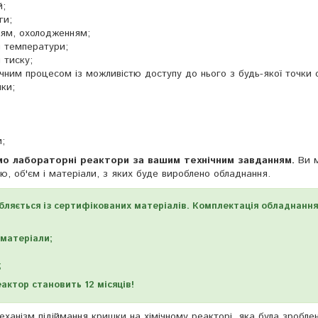
й;
ги;
ням, охолодженням;
 температури;
 тиску;
ічним процесом із можливістю доступу до нього з будь-якої точки с
ки;
и;
о лабораторні реактори за вашим технічним завданням.
Ви 
ю, об'єм і матеріали, з яких буде вироблено обладнання.
ляється із сертифікованих матеріалів. Комплектація обладнання
 матеріали;
;
актор становить 12 місяців!
ханізм підіймання кришки на хімічному реакторі, яка була зробле