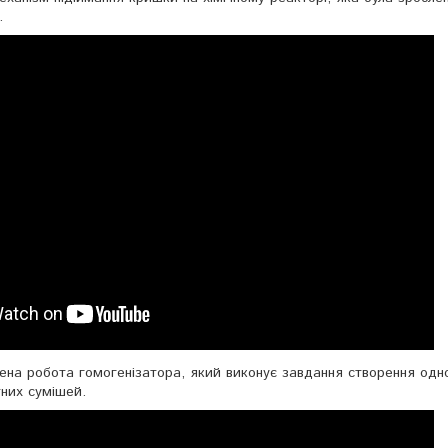
.
ена робота гомогенізатора, який виконує завдання створення одно
тних сумішей.