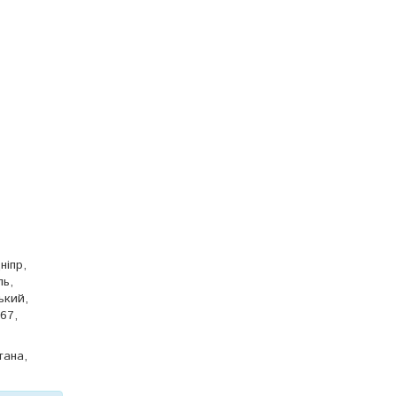
ніпр,
ль,
ький,
67,
тана,