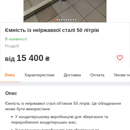
Ємність із неіржавкої сталі 50 літрів
В наявності
Роздріб
15 400
від
₴
Опис
Характеристики
Доставка
Оплата
Умови п
Опис
Ємність із неіржавкої сталі об'ємом 50 літрів. Це обладнання
може бути використане:
У кондитерському виробництві для зберігання та
перероблення кондитерських мас;
У молочному виробництві для зберігання та