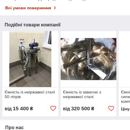
Всі умови повернення
Подібні товари компанії
Ємність із неіржавкої сталі
Ємність із завагою з
Ємні
50 літрів
неіржавкої сталі
сипк
комп
(13 к
15 400
320 500
від
₴
від
₴
Цін
Про нас