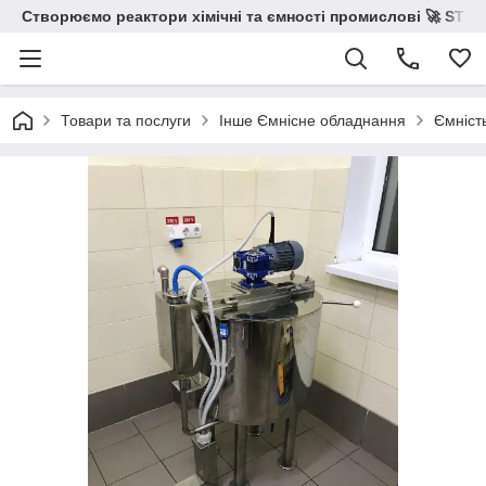
Створюємо реактори хімічні та ємності промислові 🚀 STS 
Товари та послуги
Інше Ємнісне обладнання
Ємність