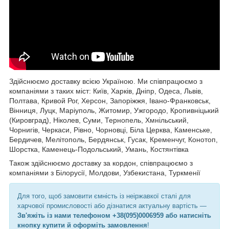
Здійснюємо доставку всією Україною. Ми співпрацюємо з
компаніями з таких міст: Київ, Харків, Дніпр, Одеса, Львів,
Полтава, Кривой Рог, Херсон, Запоріжжя, Івано-Франковськ,
Вінниця, Луцк, Маріуполь, Житомир, Ужгородо, Кропивніцький
(Кировград), Ніколев, Суми, Тернопель, Хмнільський,
Чорнигів, Черкаси, Рівно, Чорновці, Біла Церква, Каменське,
Бердичев, Мелітополь, Бердянськ, Гусак, Кременчуг, Конотоп,
Шорстка, Каменець-Подольський, Умань, Костянтівка
Також здійснюємо доставку за кордон, співпрацюємо з
компаніями з Білорусії, Молдови, Узбекистана, Туркменії
Для того, щоб замовити ємність із неіржавкої сталі для
харчової промисловості або дізнатися актуальну вартість —
Зв'яжіть із нами телефоном +38(095)0006959 або натисніть
кнопку купити й оформіть замовлення
!