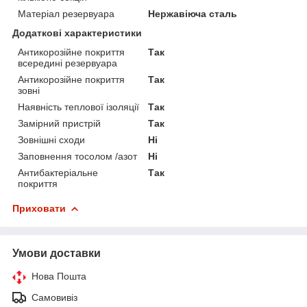
Матеріал резервуара
Нержавіюча сталь
Додаткові характеристики
Антикорозійне покриття
Так
всередині резервуара
Антикорозійне покриття
Так
зовні
Наявність теплової ізоляції
Так
Замірний пристрій
Так
Зовнішні сходи
Ні
Заповнення тосолом /азот
Ні
Антибактеріальне
Так
покриття
Приховати
Умови доставки
Нова Пошта
Самовивіз