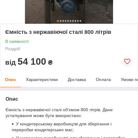
Ємність з нержавіючої сталі 800 літрів
В наявності
Роздріб
54 100
від
₴
Опис
Характеристики
Доставка
Оплата
Умови п
Опис
Ємність з нержавіючої сталі об'ємом 800 літрів. Дане
устаткування може бути використано:
У кондитерському виробництві для зберігання і
переробки кондитерських мас;
У молочному виробництві для зберігання і переробки