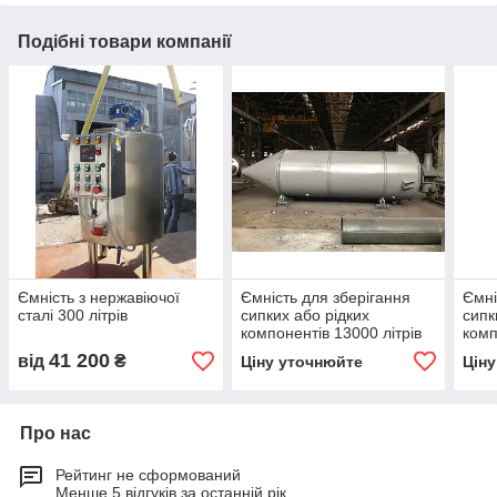
Подібні товари компанії
Ємність з нержавіючої
Ємність для зберігання
Ємні
сталі 300 літрів
сипких або рідких
сипк
компонентів 13000 літрів
комп
(13 куб. м.)
(14 к
41 200
від
₴
Ціну уточнюйте
Цін
Про нас
Рейтинг не сформований
Менше 5 відгуків за останній рік