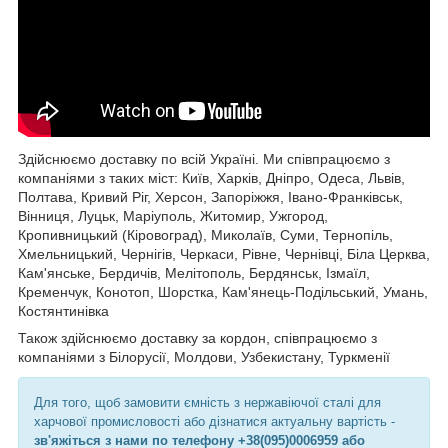
Здійснюємо доставку по всій Україні. Ми співпрацюємо з
компаніями з таких міст: Київ, Харків, Дніпро, Одеса, Львів,
Полтава, Кривий Ріг, Херсон, Запоріжжя, Івано-Франківськ,
Вінниця, Луцьк, Маріуполь, Житомир, Ужгород,
Кропивницький (Кіровоград), Миколаїв, Суми, Тернопіль,
Хмельницький, Чернігів, Черкаси, Рівне, Чернівці, Біла Церква,
Кам'янське, Бердичів, Мелітополь, Бердянськ, Ізмаїл,
Кременчук, Конотоп, Шорстка, Кам'янець-Подільський, Умань,
Костянтинівка
Також здійснюємо доставку за кордон, співпрацюємо з
компаніями з Білорусії, Молдови, Узбекистану, Туркменії
Для того, щоб замовити ємність з нержавіючої сталі для
харчової промисловості або дізнатися актуальну вартість -
зв'яжіться з нами по телефону +38(095)0006959 або