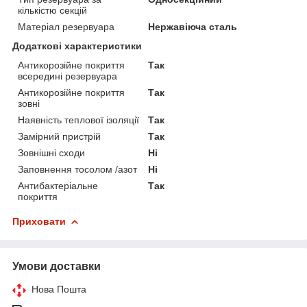
кількістю секцій
Матеріал резервуара
Нержавіюча сталь
Додаткові характеристики
Антикорозійне покриття
Так
всередині резервуара
Антикорозійне покриття
Так
зовні
Наявність теплової ізоляції
Так
Замірний пристрій
Так
Зовнішні сходи
Ні
Заповнення тосолом /азот
Ні
Антибактеріальне
Так
покриття
Приховати
Умови доставки
Нова Пошта